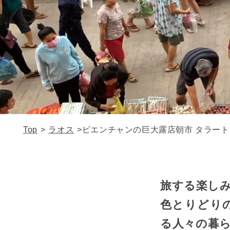
Top
>
ラオス
>
ビエンチャンの巨大露店朝市 タラー
旅する楽し
色とりどり
る人々の暮