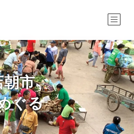
店朝市
めぐる