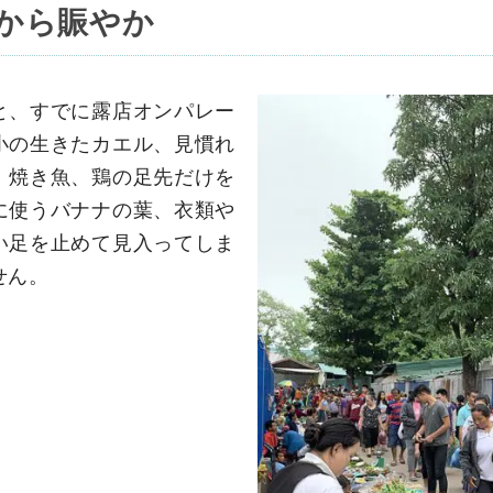
から賑やか
と、すでに露店オンパレー
小の生きたカエル、見慣れ
、焼き魚、鶏の足先だけを
に使うバナナの葉、衣類や
い足を止めて見入ってしま
せん。