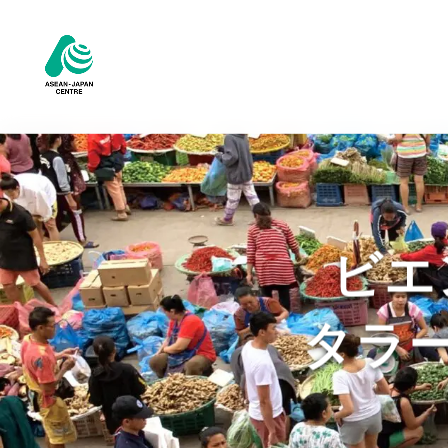
ビエ
タラ