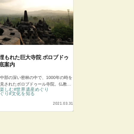
埋もれた巨大寺院 ボロブドゥ
底案内
中部の深い密林の中で、1000年の時を
見されたボロブドゥール寺院。仏教の
で楽しむ
#世界遺産めぐり
体現した壮大なスケールの石造建築
めぐり
#文化を知る
の謎を秘めつつ、かつてこの地に花開
な文明の存在を静かに伝えています。
2021.03.31
に指定され、ジャワを代表する観光地
わうボロブドゥールの魅力と見どころ
ます。