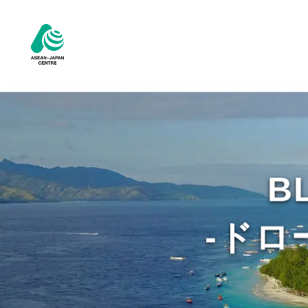
B
-ドロ