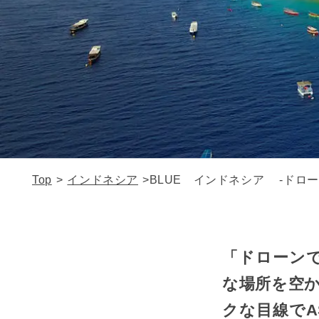
Top
>
インドネシア
>
BLUE インドネシア -ドロー
「ドローンで
な場所を空
クな目線でA