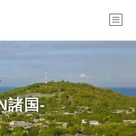
シア
N諸国-