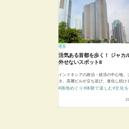
見る
活気ある首都を歩く！ ジャカ
外せないスポット8
インドネシアの政治・経済の中心地、
タ。高層ビルが立ち並び、進化し続け
な一面がありながら、オランダ統治時
#路地めぐり
#体験で楽しむ
#文化
が残る旧市街やローカルが集うマーケ
も。そんな多彩な表情をもつジャカル
2
たいおすすめスポットを紹介します。