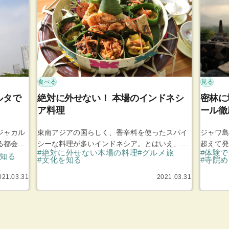
食べる
見る
ルタで
絶対に外せない！ 本場のインドネシ
密林に
ア料理
ール徹
ジャカル
東南アジアの国らしく、香辛料を使ったスパイ
ジャワ島
る都会的
シーな料理が多いインドネシア。とはいえ、国
超えて発
#絶対に外せない本場の料理
#グルメ旅
#体験
代の建物
土が広いだけに島や地域ごとに伝統料理があ
世界観を
を知る
#文化を知る
#寺院
ットなど
り、特徴もさまざまです。また、イスラム教徒
は、多く
タで訪れ
021.03.31
が多い国なので、全般的に豚肉はあまり使用さ
2021.03.31
いた高度
れません。 ここでは全国的に食べることができ
世界遺産
る、定番料理を中心に紹介します。
として賑
を紹介し