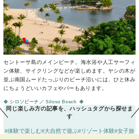
セントーサ島のメインビーチ。海水浴や人工サーフィ
ン体験、サイクリングなどが楽しめます。ヤシの木が
並ぶ南国ムードたっぷりのビーチ沿いには、ひと休み
にちょうどいいカフェやバーもあります。
シロソビーチ
Siloso Beach
同じ楽しみ方の記事を、ハッシュタグから探せま
す
#体験で楽しむ
#大自然で遊ぶ
#リゾート体験
#女子旅