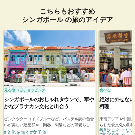
こちらもおすすめ
シンガポール の旅のアイデア
見る
食べる
ショッピング
食べる
シンガポールのおしゃれタウンで、華や
絶対に外せない
かなプラナカン文化と出合う
料理
ピンクやターコイズブルーなど、パステル調の色合
東南アジアや中国、
いが美しい建築群や、陶器、刺繍などの可愛らしい
らした食文化の影響
#絶対に外せな
伝統雑貨が今でも愛されるプラナカン文化。シンガ
げたシンガポール料
#文化を知る
#女子旅
#文化を知る