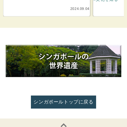
ポールにプラナカン文化が根付いた背景は15～17世
ドな味わいのものま
紀の交易の時代に遡ります。ASEAN諸国の中でも
楽しめるのが魅力で
2024.09.04
先進的なイメージが強いシンガポール。その雰囲気
とはまた異なる、華やかに栄えた伝統あるプラナカ
ンの街並みや文化を楽しみましょう。
シンガポールトップに戻る